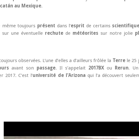
catán au Mexique
.
e même toujours
présent
dans l’
esprit
de certains
scientifiqu
 sur une éventuelle
rechute
de
météorites
sur notre jolie
p
oujours observées. L’une d’elles a d’ailleurs frôlée la
Terre
le 25 
urs
avant son
passage
. Il s’appelait
2017BX
ou
Rerun
. Un
r 2017. C’est l’
université de l’Arizona
qui l’a découvert seule