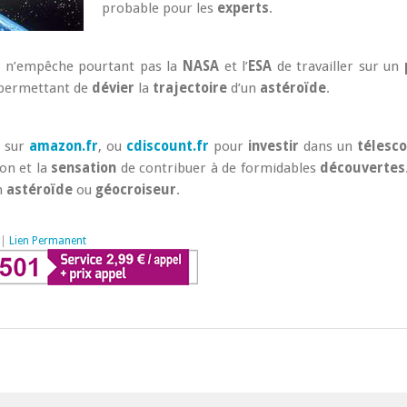
probable pour les
experts
.
a n’empêche pourtant pas la
NASA
et l’
ESA
de travailler sur un
permettant de
dévier
la
trajectoire
d’un
astéroïde
.
e sur
amazon.fr
, ou
cdiscount.fr
pour
investir
dans un
télesc
on et la
sensation
de contribuer à de formidables
découvertes
n
astéroïde
ou
géocroiseur
.
|
Lien Permanent