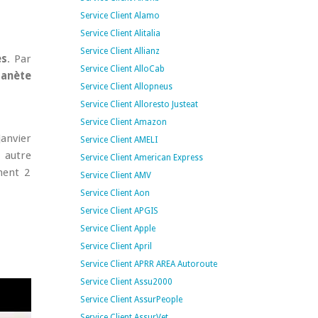
Service Client Alamo
Service Client Alitalia
Service Client Allianz
es
. Par
Service Client AlloCab
lanète
Service Client Allopneus
Service Client Alloresto Justeat
Service Client Amazon
janvier
Service Client AMELI
 autre
Service Client American Express
ment 2
Service Client AMV
Service Client Aon
Service Client APGIS
Service Client Apple
Service Client April
Service Client APRR AREA Autoroute
Service Client Assu2000
Service Client AssurPeople
Service Client AssurVet