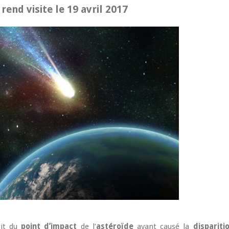
end visite le 19 avril 2017
git du
point d’impact
de l’
astéroïde
ayant causé la
dispariti