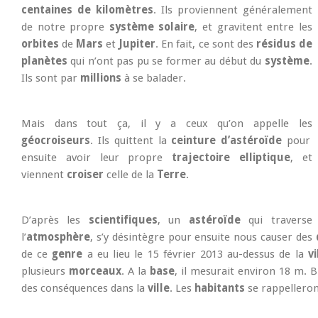
centaines de kilomètres
. Ils proviennent généralement
de notre propre
système solaire
, et gravitent entre les
orbites
de
Mars
et
Jupiter
. En fait, ce sont des
résidus de
planètes
qui n’ont pas pu se former au début du
système
.
Ils sont par
millions
à se balader.
Mais dans tout ça, il y a ceux qu’on appelle les
géocroiseurs
. Ils quittent la
ceinture d’astéroïde
pour
ensuite avoir leur propre
trajectoire elliptique
, et
viennent
croiser
celle de la
Terre
.
D’après les
scientifiques
, un
astéroïde
qui traverse
l’
atmosphère
, s’y désintègre pour ensuite nous causer des
de ce
genre
a eu lieu le 15 février 2013 au-dessus de la
v
plusieurs
morceaux
. A la
base
, il mesurait environ 18 m. 
des conséquences dans la
ville
. Les
habitants
se rappelleron