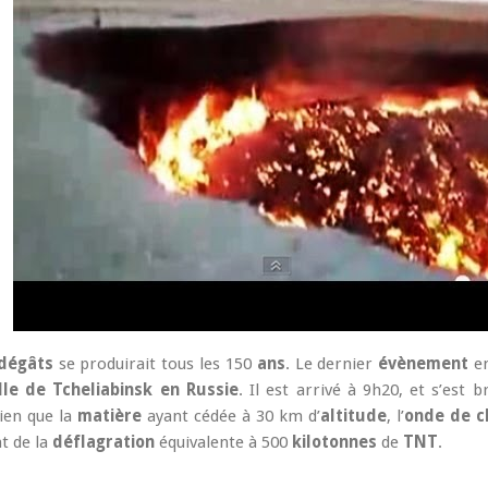
dégâts
se produirait tous les 150
ans
. Le dernier
évènement
e
ille de Tcheliabinsk en Russie
. Il est arrivé à 9h20, et s’est b
Bien que la
matière
ayant cédée à 30 km d’
altitude
, l’
onde de c
t de la
déflagration
équivalente à 500
kilotonnes
de
TNT
.