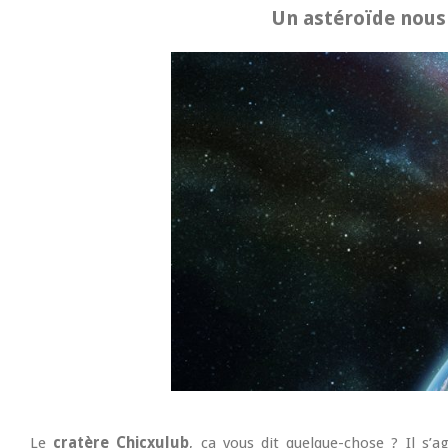
Un astéroïde nous r
Le
cratère Chicxulub
, ça vous dit quelque-chose ? Il s’a