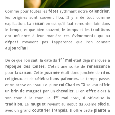
Comme pour toutes les
fêtes
rythmant notre
calendrier
,
les origines sont souvent flou. Il y a de tout comme
explication. La
raison
en est qu’il faut remonter loin dans
le
temps
, et que bien souvent, le
temps
et les
traditions
ont influencé à leur manière ces
évènements
qui au
départ
n’avaient pas l’apparence que l’on connait
aujourd’hui
.
er
De ce que l’on sait, la date du
1
mai
était déjà marquée à
l’
époque des Celtes
. C’était une sorte de
renaissance
pour la
saison
. Cette
journée
était donc jonchée de
rites
religieux
, et de
célébrations païennes.
Le temps passe,
et on arrive en 1560. Le jeune
roi Charles IX
se voit
offrir
un
brin de muguet
par un
chevalier
. Il en
offre
alors à
er
son tour à la cour. Le
1
mai
1561, il officialise la
tradition
. Le
muguet
revient au début du XXème
siècle
,
avec un grand
couturier français
. Il offre cette
plante
à