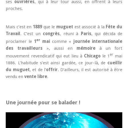
ses
ouvrières
, qui à leur tour aussi, en offrent à leurs
proches.
Mais c’est en
1889
que le
muguet
est associé à la
Fête du
Travail
. C’est un
congrès
, réuni à
Paris
, qui décida de
er
proclamer le
1
mai
comme «
journée internationale
des travailleurs
», aussi en
mémoire
à un fort
er
mouvement revendicatif qui eut lieu à
Chicago
le 1
mai
1886. L’habitude s’est ainsi gardée, ce jour-là, de
cueillir
du muguet
, et de l’
offrir
. D’ailleurs, il est autorisé à être
vendu en
vente libre
.
Une journée pour se balader !