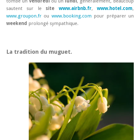
tombe un
vendredi
ou un
lundi
, généralement, beaucoup
sautent sur le
site
www.airbnb.fr
,
www.hotel.com
,
www.groupon.fr
ou
www.booking.com
pour préparer un
weekend
prolongé sympathique.
La tradition du muguet.