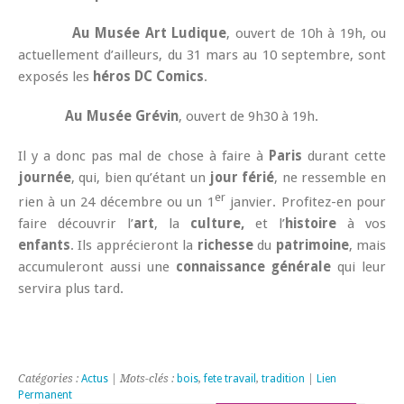
Au Musée Art Ludique
, ouvert de 10h à 19h, ou
actuellement d’ailleurs, du 31 mars au 10 septembre, sont
exposés les
héros DC Comics
.
Au Musée Grévin
, ouvert de 9h30 à 19h.
Il y a donc pas mal de chose à faire à
Paris
durant cette
journée
, qui, bien qu’étant un
jour férié
, ne ressemble en
er
rien à un 24 décembre ou un 1
janvier. Profitez-en pour
faire découvrir l’
art
, la
culture,
et l’
histoire
à vos
enfants
. Ils apprécieront la
richesse
du
patrimoine
, mais
accumuleront aussi une
connaissance générale
qui leur
servira plus tard.
Catégories :
Actus
| Mots-clés :
bois
,
fete travail
,
tradition
|
Lien
Permanent