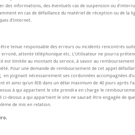
er des informations, des éventuels cas de suspension ou d’interr
tamment en cas de défaillance du matériel de réception ou de la li
ques d’Internet.
 être tenue responsable des erreurs ou incidents rencontrés suite
erroné, attente téléphonique etc. L’Utilisateur ne pourra préten
ité est limitée au montant du service, à savoir au remboursement
ociété. Pour une demande de remboursement de cet appel défaillant
c
en joignant nécessairement ses cordonnées accompagnées d’u
lant et ainsi qu’un RIB dans un délai maximum de 40 jours après l’
i-dessus à qui appartient le site prendra en charge le remboursem
 ci-dessus a qui appartient le site ne saurait être engagée de qu
lème de mis en relation.
ro.