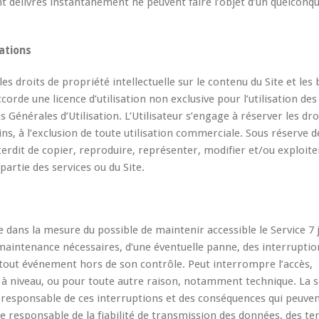
t délivrés instantanément ne peuvent faire l’objet d’un quelconq
mations
es droits de propriété intellectuelle sur le contenu du Site et les
rde une licence d’utilisation non exclusive pour l’utilisation des
s Générales d’Utilisation. L’Utilisateur s’engage à réserver les dro
ins, à l’exclusion de toute utilisation commerciale. Sous réserve d
terdit de copier, reproduire, représenter, modifier et/ou exploite
 partie des services ou du Site.
e dans la mesure du possible de maintenir accessible le Service 7 
 maintenance nécessaires, d’une éventuelle panne, des interruptio
 tout événement hors de son contrôle. Peut interrompre l’accès,
 niveau, ou pour toute autre raison, notamment technique. La s
s responsable de ces interruptions et des conséquences qui peuve
ue responsable de la fiabilité de transmission des données, des t