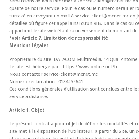
remercions de nous informer à service-client
@mcnet.mc
en 
qualité de notre service. Pour le cas où le numéro serait er
surtaxé en envoyant un mail à service-client
@mcnet.mc
en j
détaillée où figure cet appel ainsi qu’un RIB. Dans le cas où
appartient le site web établira un versement du montant de 
*voir Article 7. Limitation de responsabilité
Mentions légales
Propriétaire du site: DATACOM Multimedia, 14 Quai Antoine
Le site est hébergé par : https://www.online.net/fr
Nous contacter service-client
@mcnet.mc
Numéro réclamation : 0184255641
Ces conditions générales d’utilisation sont conclues entre le 
service à distance.
Article 1. Objet
Le présent contrat a pour objet de définir les modalités et 
site met à la disposition de l’Utilisateur, à partir du Site, u
et mise en relation, le seul fait d’utiliser ledit service entr