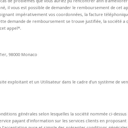
cas de problèmes que vous auriez pu rencontrer afin d’améliorer
roné, il vous est possible de demander le remboursement de cet a
oignant impérativement vos coordonnées, la facture téléphoniqu
 cette demande de remboursement se trouve justifiée, la société a 
cet appel*.
 1er, 98000 Monaco
site exploitant et un Utilisateur dans le cadre d’un système de ve
conditions générales selon lesquelles la société nommée ci-dessus
n service payant d’information sur les services clients en proposant
aîne l’acceptation pure et simple des présentes conditions générales