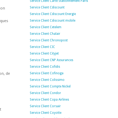
Service Client Carte Stationnement Paris
Service Client Cdiscount
son
Service Client Cdiscount Energie
aques
Service Client Cdiscount mobile
Service Client Cetelem
Service Client Chalair
Service Client Chronopost
Service Client CIC
Service Client Cityjet
Service Client CNP Assurances
Service Client Cofidis
on, de
Service Client Cofinoga
Service Client Colissimo
Service Client Compte Nickel
Service Client Condor
Service Client Copa Airlines
Service Client Corsair
t
Service Client Coyotte