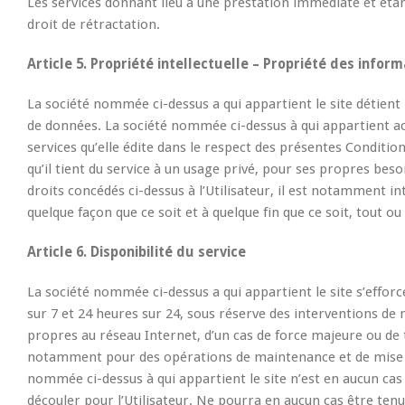
Les services donnant lieu à une prestation immédiate et étan
droit de rétractation.
Article 5. Propriété intellectuelle – Propriété des infor
La société nommée ci-dessus a qui appartient le site détient l
de données. La société nommée ci-dessus à qui appartient acco
services qu’elle édite dans le respect des présentes Condition
qu’il tient du service à un usage privé, pour ses propres beso
droits concédés ci-dessus à l’Utilisateur, il est notamment in
quelque façon que ce soit et à quelque fin que ce soit, tout ou
Article 6. Disponibilité du service
La société nommée ci-dessus a qui appartient le site s’efforc
sur 7 et 24 heures sur 24, sous réserve des interventions de
propres au réseau Internet, d’un cas de force majeure ou de
notamment pour des opérations de maintenance et de mise à
nommée ci-dessus à qui appartient le site n’est en aucun ca
découler pour l’Utilisateur. Ne pourra en aucun cas être ten