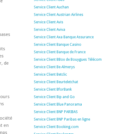
ue
Service Client Auchan
Service Client Austrian Airlines
Service Client Avis
Service Client Aviva
 bases
Service Client Axa Banque Assurance
Service Client Banque Casino
its
Service Client Banque de France
es
Service Client BBox de Bouygues Télécom
r, de
Service Client Be-Almerys
Service Client Betclic
Service Client Beurteletchat
Service Client BforBank
jours
Service Client Bip and Go
ns
Service Client Blue Panorama
Service Client BNP PARIBAS
ociété
Service Client BNP Paribas en ligne
nt en
Service Client Booking.com
emps