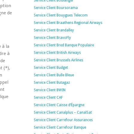
Service Client Boulanger
uption
Service Client Boursorama
gne de
Service Client Bouygues Telecom
Service Client Braathens Regional Airways
Service Client Brandalley
Service Client BravoFly
Service Client Bred Banque Populaire
 à la
Service Client British Airways
dre à
 de
Service Client Brussels Airlines
 (*),
Service Client Budget
n
Service Client Bulle Bleue
appel
Service Client Butagaz
ent
Service Client BWIN
elque
Service Client CAF
Service Client Caisse d’Épargne
Service Client Canalplus – CanalSat
Service Client Carrefour Assurances
Service Client Carrefour Banque