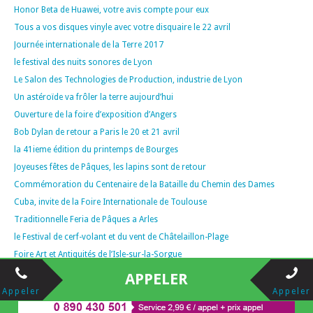
Honor Beta de Huawei, votre avis compte pour eux
Tous a vos disques vinyle avec votre disquaire le 22 avril
Journée internationale de la Terre 2017
le festival des nuits sonores de Lyon
Le Salon des Technologies de Production, industrie de Lyon
Un astéroïde va frôler la terre aujourd’hui
Ouverture de la foire d’exposition d’Angers
Bob Dylan de retour a Paris le 20 et 21 avril
la 41ieme édition du printemps de Bourges
Joyeuses fêtes de Pâques, les lapins sont de retour
Commémoration du Centenaire de la Bataille du Chemin des Dames
Cuba, invite de la Foire Internationale de Toulouse
Traditionnelle Feria de Pâques a Arles
le Festival de cerf-volant et du vent de Châtelaillon-Plage
Foire Art et Antiquités de l’Isle-sur-la-Sorgue
le Salon d’instruments de musique et production musicale
APPELER
Les 24h du Mans moto édition 2017
Appeler
Appeler
Détection des jeunes pilotes pour le Dakar 2018