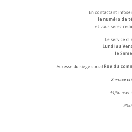
En contactant infose
le numéro de té
et vous serez redi
Le service cl
Lundi au Vend
le Same
Adresse du siège social
Rue du com
Service c
44/50 avenu
9358