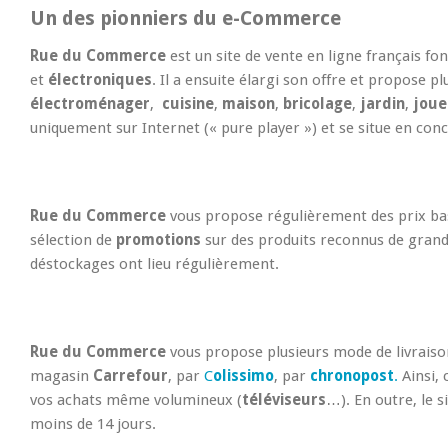
Un des pionniers du e-Commerce
Rue du Commerce
est un site de vente en ligne français fon
et
électroniques
. Il a ensuite élargi son offre et propose 
électroménager
,
cuisine
,
maison
,
bricolage
,
jardin
,
joue
uniquement sur Internet (« pure player ») et se situe en conc
Rue du Commerce
vous propose régulièrement des prix bas 
sélection de
promotions
sur des produits reconnus de gra
déstockages ont lieu régulièrement.
Rue du Commerce
vous propose plusieurs mode de livraison. 
magasin
Carrefour
, par
C
olissimo
, par
chronopost
.
Ainsi, 
vos achats même volumineux (
téléviseurs
…). En outre, le 
moins de 14 jours.