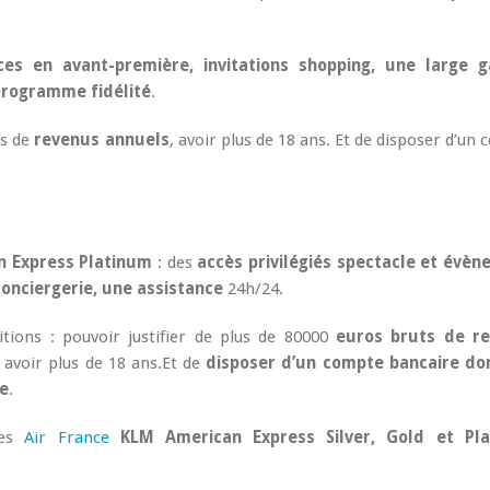
es en avant-première, invitations shopping, une large
 programme fidélité
.
s de
revenus annuels
, avoir plus de 18 ans. Et de disposer d’un
n Express Platinum
: des
accès privilégiés spectacle et évèn
conciergerie, une assistance
24h/24.
itions : pouvoir justifier de plus de 80000
euros bruts de r
avoir plus de 18 ans.Et de
disposer d’un compte bancaire dom
e
.
tes
Air France
KLM American Express Silver, Gold et Pl