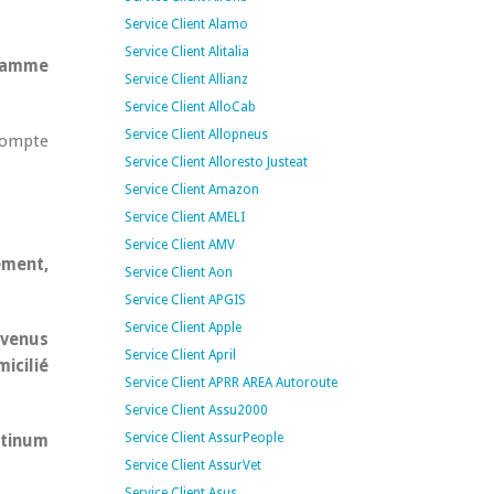
Service Client Alamo
Service Client Alitalia
 gamme
Service Client Allianz
Service Client AlloCab
Service Client Allopneus
 compte
Service Client Alloresto Justeat
Service Client Amazon
Service Client AMELI
Service Client AMV
ement,
Service Client Aon
Service Client APGIS
Service Client Apple
evenus
Service Client April
icilié
Service Client APRR AREA Autoroute
Service Client Assu2000
Service Client AssurPeople
atinum
Service Client AssurVet
Service Client Asus