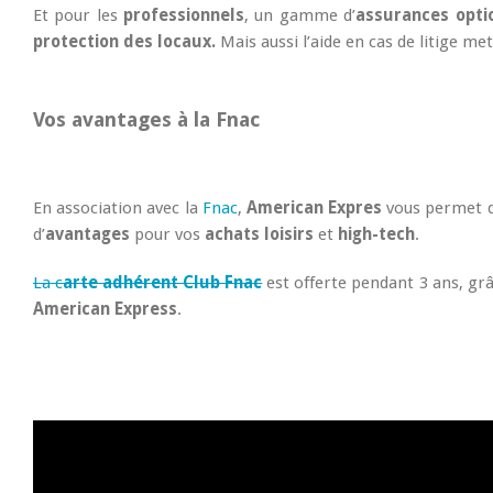
Et pour les
professionnels
, un gamme d’
assurances opti
protection des locaux.
Mais aussi l’aide en cas de litige me
Vos avantages à la Fnac
En association avec la
Fnac
,
American Expres
vous permet d
d’
avantages
pour vos
achats loisirs
et
high-tech
.
La c
arte adhérent Club Fnac
est offerte pendant 3 ans, grâ
American Express
.