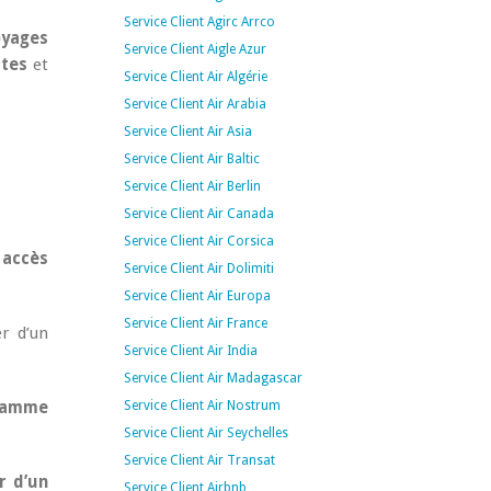
Service Client Agirc Arrco
oyages
Service Client Aigle Azur
stes
et
Service Client Air Algérie
Service Client Air Arabia
Service Client Air Asia
Service Client Air Baltic
Service Client Air Berlin
Service Client Air Canada
Service Client Air Corsica
 accès
Service Client Air Dolimiti
Service Client Air Europa
Service Client Air France
er d’un
Service Client Air India
Service Client Air Madagascar
gramme
Service Client Air Nostrum
Service Client Air Seychelles
Service Client Air Transat
r d’un
Service Client Airbnb