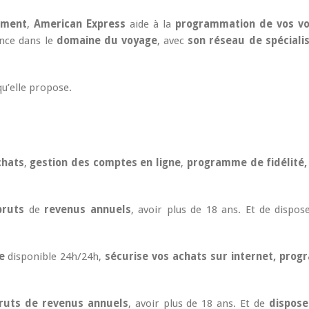
ement
,
American Express
aide à la
programmation de vos v
ence dans le
domaine du voyage
, avec
son réseau de spéciali
u’elle propose.
chats
,
gestion des comptes en ligne
,
programme de fidélité,
bruts
de
revenus annuels
, avoir plus de 18 ans. Et de dispos
e
disponible 24h/24h,
sécurise vos achats sur internet, pro
ruts de revenus annuels
, avoir plus de 18 ans. Et de
dispose