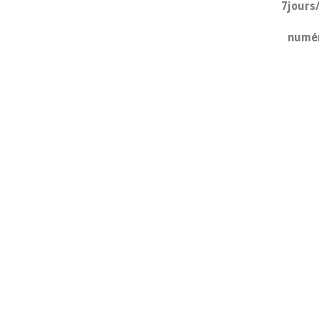
7jours/
numé